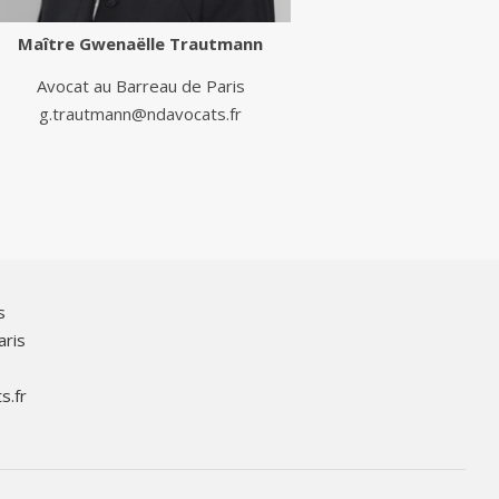
Maître
Gwenaëlle Trautmann
Avocat au Barreau de Paris
g.trautmann@ndavocats.fr
s
aris
s.fr