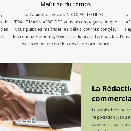
Maîtrise du temps
T,
Le Cabinet d’avocats NICOLAS, DENIZOT,
Le
s de
TRAUTMANN ASSOCIES vous accompagne afin que
AS
 des
vous puissiez maîtriser les délais pour les congés,
s’a
ils
les renouvellements, l’exercice du droit d’option, les
d’ens
l
évictions ou encore les délais de procédure
La Rédacti
commercia
Le cabinet conseill
négociation jusqu’à
commerciaux, mais a