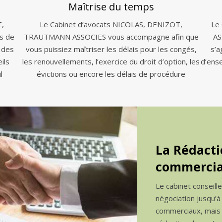
Maîtrise du temps
T,
Le Cabinet d’avocats NICOLAS, DENIZOT,
Le
s de
TRAUTMANN ASSOCIES vous accompagne afin que
AS
 des
vous puissiez maîtriser les délais pour les congés,
s’a
ils
les renouvellements, l’exercice du droit d’option, les
d’ens
l
évictions ou encore les délais de procédure
La Rédacti
commercia
Le cabinet conseill
négociation jusqu’à
commerciaux, mais a