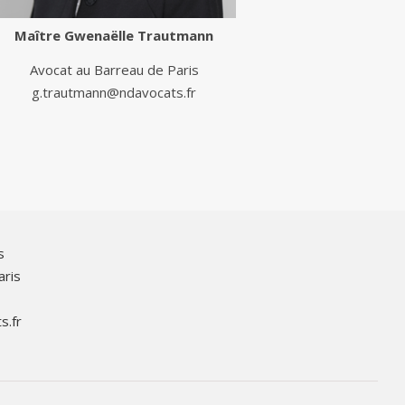
Maître
Gwenaëlle Trautmann
Avocat au Barreau de Paris
g.trautmann@ndavocats.fr
s
aris
s.fr