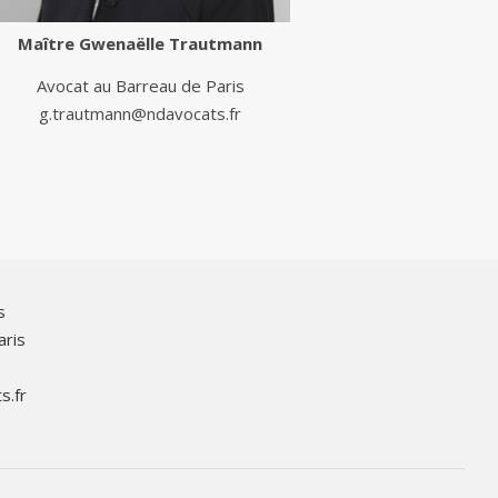
Maître
Gwenaëlle Trautmann
Avocat au Barreau de Paris
g.trautmann@ndavocats.fr
s
aris
s.fr