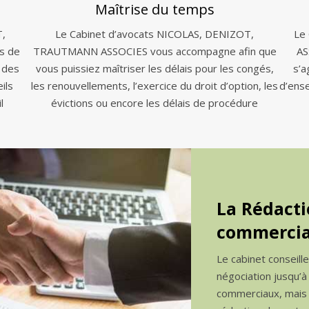
Maîtrise du temps
T,
Le Cabinet d’avocats NICOLAS, DENIZOT,
Le
s de
TRAUTMANN ASSOCIES vous accompagne afin que
AS
 des
vous puissiez maîtriser les délais pour les congés,
s’a
ils
les renouvellements, l’exercice du droit d’option, les
d’ens
l
évictions ou encore les délais de procédure
La Rédacti
commercia
Le cabinet conseill
négociation jusqu’à
commerciaux, mais a