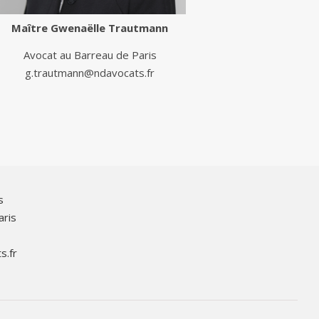
Maître
Gwenaëlle Trautmann
Avocat au Barreau de Paris
g.trautmann@ndavocats.fr
s
aris
s.fr