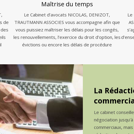
Maîtrise du temps
T,
Le Cabinet d’avocats NICOLAS, DENIZOT,
Le
s de
TRAUTMANN ASSOCIES vous accompagne afin que
AS
 des
vous puissiez maîtriser les délais pour les congés,
s’a
ils
les renouvellements, l’exercice du droit d’option, les
d’ens
l
évictions ou encore les délais de procédure
La Rédacti
commercia
Le cabinet conseill
négociation jusqu’à
commerciaux, mais a