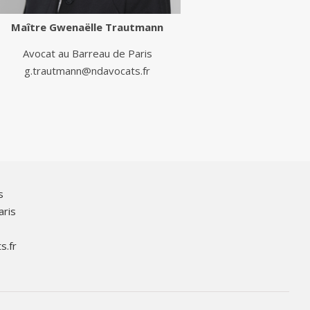
Maître
Gwenaëlle Trautmann
Avocat au Barreau de Paris
g.trautmann@ndavocats.fr
s
aris
s.fr