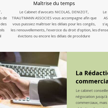
Maîtrise du temps
T,
Le Cabinet d’avocats NICOLAS, DENIZOT,
Le
s de
TRAUTMANN ASSOCIES vous accompagne afin que
AS
 des
vous puissiez maîtriser les délais pour les congés,
s’a
ils
les renouvellements, l’exercice du droit d’option, les
d’ens
l
évictions ou encore les délais de procédure
La Rédacti
commercia
Le cabinet conseill
négociation jusqu’à
commerciaux, mais a