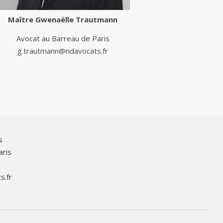
Maître
Gwenaëlle Trautmann
Avocat au Barreau de Paris
g.trautmann@ndavocats.fr
s
aris
s.fr