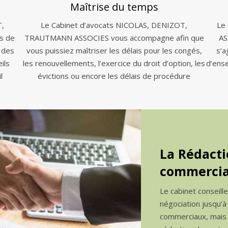
Maîtrise du temps
T,
Le Cabinet d’avocats NICOLAS, DENIZOT,
Le
s de
TRAUTMANN ASSOCIES vous accompagne afin que
AS
 des
vous puissiez maîtriser les délais pour les congés,
s’a
ils
les renouvellements, l’exercice du droit d’option, les
d’ens
l
évictions ou encore les délais de procédure
La Rédacti
commercia
Le cabinet conseill
négociation jusqu’à
commerciaux, mais a