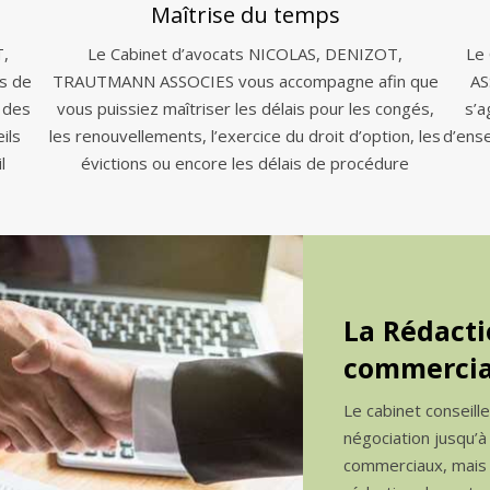
Maîtrise du temps
T,
Le Cabinet d’avocats NICOLAS, DENIZOT,
Le
s de
TRAUTMANN ASSOCIES vous accompagne afin que
AS
 des
vous puissiez maîtriser les délais pour les congés,
s’a
ils
les renouvellements, l’exercice du droit d’option, les
d’ens
l
évictions ou encore les délais de procédure
La Rédacti
commercia
Le cabinet conseill
négociation jusqu’à
commerciaux, mais a