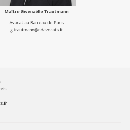
Maître
Gwenaëlle Trautmann
Avocat au Barreau de Paris
g.trautmann@ndavocats.fr
s
aris
s.fr