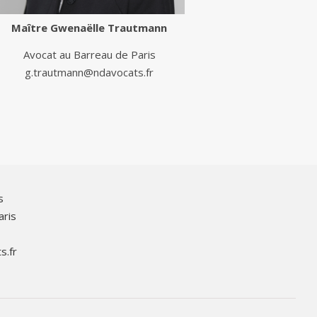
Maître
Gwenaëlle Trautmann
Avocat au Barreau de Paris
g.trautmann@ndavocats.fr
s
aris
s.fr