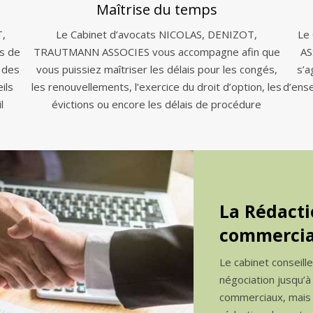
Maîtrise du temps
T,
Le Cabinet d’avocats NICOLAS, DENIZOT,
Le
s de
TRAUTMANN ASSOCIES vous accompagne afin que
AS
 des
vous puissiez maîtriser les délais pour les congés,
s’a
ils
les renouvellements, l’exercice du droit d’option, les
d’ens
l
évictions ou encore les délais de procédure
La Rédacti
commercia
Le cabinet conseill
négociation jusqu’à
commerciaux, mais a