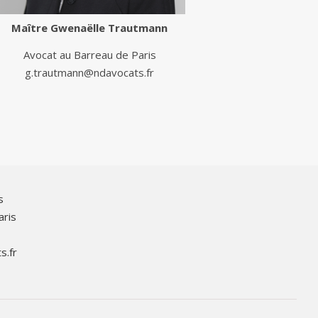
Maître
Gwenaëlle Trautmann
Avocat au Barreau de Paris
g.trautmann@ndavocats.fr
s
aris
s.fr