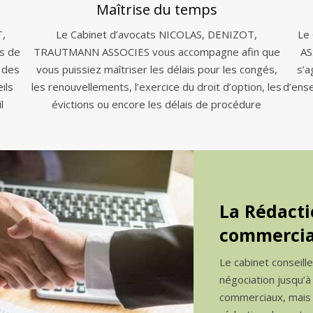
Maîtrise du temps
T,
Le Cabinet d’avocats NICOLAS, DENIZOT,
Le
s de
TRAUTMANN ASSOCIES vous accompagne afin que
AS
 des
vous puissiez maîtriser les délais pour les congés,
s’a
ils
les renouvellements, l’exercice du droit d’option, les
d’ens
l
évictions ou encore les délais de procédure
La Rédacti
commercia
Le cabinet conseill
négociation jusqu’à
commerciaux, mais a