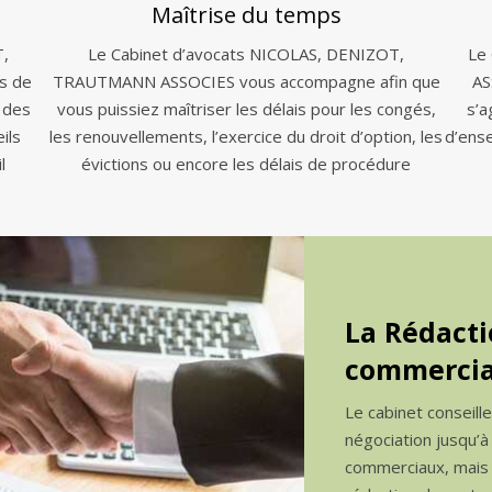
Maîtrise du temps
T,
Le Cabinet d’avocats NICOLAS, DENIZOT,
Le
s de
TRAUTMANN ASSOCIES vous accompagne afin que
AS
 des
vous puissiez maîtriser les délais pour les congés,
s’a
ils
les renouvellements, l’exercice du droit d’option, les
d’ens
l
évictions ou encore les délais de procédure
La Rédacti
commercia
Le cabinet conseill
négociation jusqu’à
commerciaux, mais a