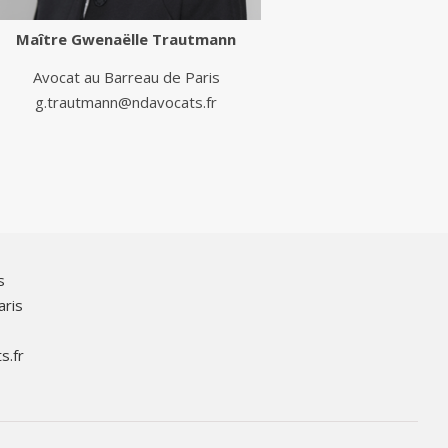
Maître
Gwenaëlle Trautmann
Avocat au Barreau de Paris
g.trautmann@ndavocats.fr
s
aris
s.fr