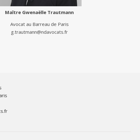
Maître
Gwenaëlle Trautmann
Avocat au Barreau de Paris
g.trautmann@ndavocats.fr
s
aris
s.fr