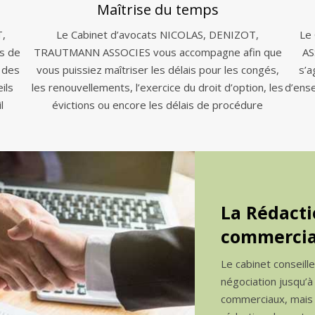
Maîtrise du temps
T,
Le Cabinet d’avocats NICOLAS, DENIZOT,
Le
s de
TRAUTMANN ASSOCIES vous accompagne afin que
AS
 des
vous puissiez maîtriser les délais pour les congés,
s’a
ils
les renouvellements, l’exercice du droit d’option, les
d’ens
l
évictions ou encore les délais de procédure
La Rédacti
commercia
Le cabinet conseill
négociation jusqu’à
commerciaux, mais a