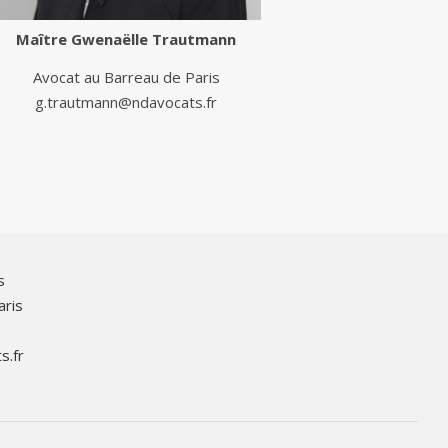
Maître
Gwenaëlle Trautmann
Avocat au Barreau de Paris
g.trautmann@ndavocats.fr
s
aris
s.fr