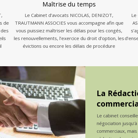
Maîtrise du temps
T,
Le Cabinet d’avocats NICOLAS, DENIZOT,
Le
s de
TRAUTMANN ASSOCIES vous accompagne afin que
AS
 des
vous puissiez maîtriser les délais pour les congés,
s’a
ils
les renouvellements, l’exercice du droit d’option, les
d’ens
l
évictions ou encore les délais de procédure
La Rédacti
commercia
Le cabinet conseill
négociation jusqu’à
commerciaux, mais a