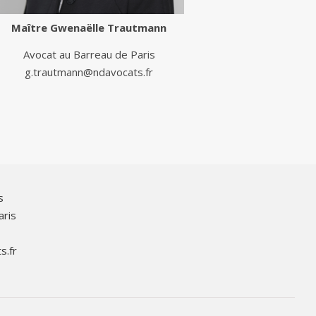
Maître
Gwenaëlle Trautmann
Avocat au Barreau de Paris
g.trautmann@ndavocats.fr
s
aris
s.fr