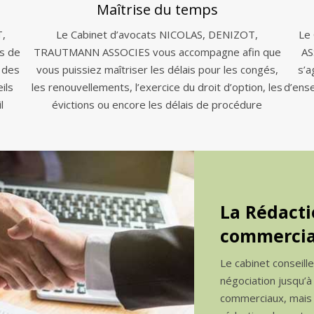
Maîtrise du temps
T,
Le Cabinet d’avocats NICOLAS, DENIZOT,
Le
s de
TRAUTMANN ASSOCIES vous accompagne afin que
AS
 des
vous puissiez maîtriser les délais pour les congés,
s’a
ils
les renouvellements, l’exercice du droit d’option, les
d’ens
l
évictions ou encore les délais de procédure
La Rédacti
commercia
Le cabinet conseill
négociation jusqu’à
commerciaux, mais a