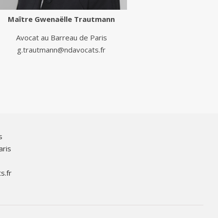
Maître
Gwenaëlle Trautmann
Avocat au Barreau de Paris
g.trautmann@ndavocats.fr
s
aris
s.fr