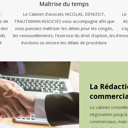
Maîtrise du temps
T,
Le Cabinet d’avocats NICOLAS, DENIZOT,
Le
s de
TRAUTMANN ASSOCIES vous accompagne afin que
AS
 des
vous puissiez maîtriser les délais pour les congés,
s’a
ils
les renouvellements, l’exercice du droit d’option, les
d’ens
l
évictions ou encore les délais de procédure
La Rédacti
commercia
Le cabinet conseill
négociation jusqu’à
commerciaux, mais a