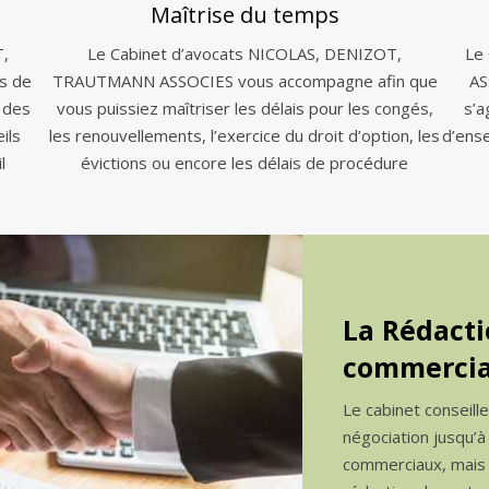
Maîtrise du temps
T,
Le Cabinet d’avocats NICOLAS, DENIZOT,
Le
s de
TRAUTMANN ASSOCIES vous accompagne afin que
AS
 des
vous puissiez maîtriser les délais pour les congés,
s’a
ils
les renouvellements, l’exercice du droit d’option, les
d’ens
l
évictions ou encore les délais de procédure
La Rédacti
commercia
Le cabinet conseill
négociation jusqu’à
commerciaux, mais a