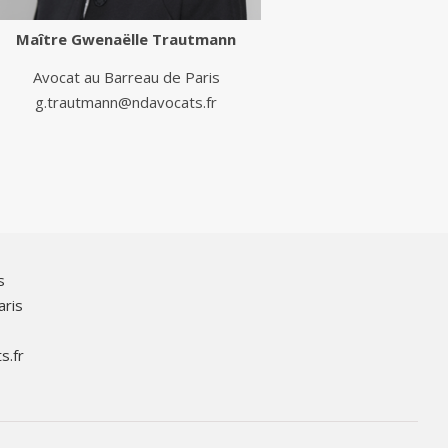
Maître
Gwenaëlle Trautmann
Avocat au Barreau de Paris
g.trautmann@ndavocats.fr
s
aris
s.fr