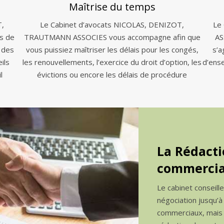
Maîtrise du temps
T,
Le Cabinet d’avocats NICOLAS, DENIZOT,
Le
s de
TRAUTMANN ASSOCIES vous accompagne afin que
AS
 des
vous puissiez maîtriser les délais pour les congés,
s’a
ils
les renouvellements, l’exercice du droit d’option, les
d’ens
l
évictions ou encore les délais de procédure
La Rédacti
commercia
Le cabinet conseill
négociation jusqu’à
commerciaux, mais a