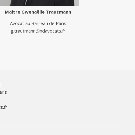
Maître
Gwenaëlle Trautmann
Avocat au Barreau de Paris
g.trautmann@ndavocats.fr
s
aris
s.fr