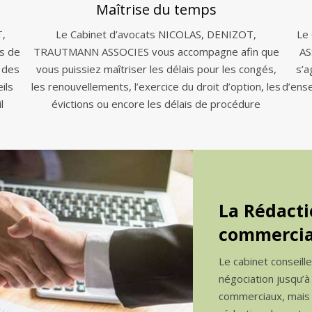
Maîtrise du temps
T,
Le Cabinet d’avocats NICOLAS, DENIZOT,
Le
s de
TRAUTMANN ASSOCIES vous accompagne afin que
AS
 des
vous puissiez maîtriser les délais pour les congés,
s’a
ils
les renouvellements, l’exercice du droit d’option, les
d’ens
l
évictions ou encore les délais de procédure
La Rédacti
commercia
Le cabinet conseill
négociation jusqu’à
commerciaux, mais a