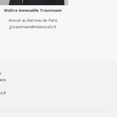
Maître
Gwenaëlle Trautmann
Avocat au Barreau de Paris
g.trautmann@ndavocats.fr
s
aris
s.fr